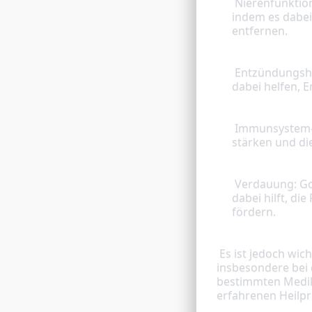
 Nierenfunktion: Goldrute kann auch dazu beitragen, die Nierenfunktion zu verbessern, 
indem es dabei 
entfernen.
 Entzündungshemmend: Goldrute hat entzündungshemmende Eigenschaften und kann 
dabei helfen, 
 Immunsystem-Unterstützung: Goldrute kann auch dazu beitragen, das Immunsystem zu 
stärken und di
 Verdauung: Goldrute kann auch dabei helfen, die Verdauung zu unterstützen, indem es 
dabei hilft, d
fördern.
 Es ist jedoch wichtig zu beachten, dass Goldrute auch Nebenwirkungen haben kann, 
insbesondere bei
bestimmten Medika
erfahrenen Heilp