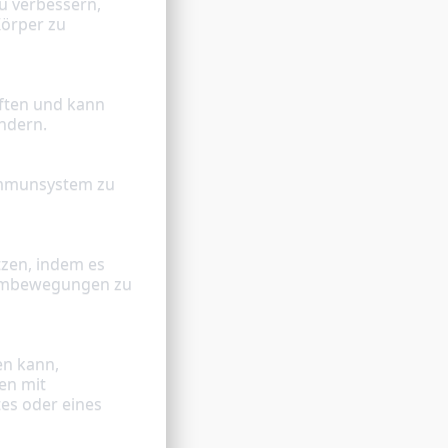
örper zu 
ndern.
armbewegungen zu 
n mit 
s oder eines 