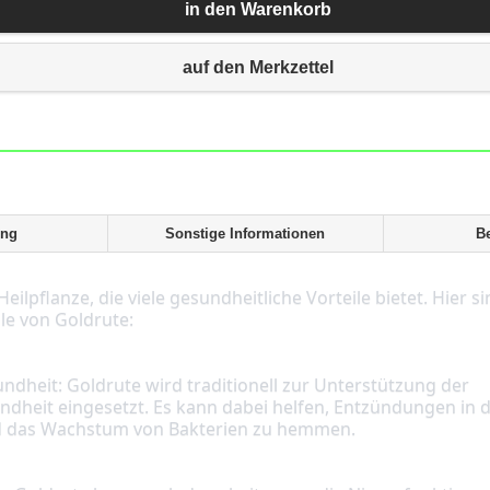
in den Warenkorb
auf den Merkzettel
ung
Sonstige Informationen
B
ile von Goldrute:
heit eingesetzt. Es kann dabei helfen, Entzündungen in 
d das Wachstum von Bakterien zu hemmen.