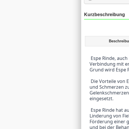
Kurzbeschreibung
Beschreib
 Espe Rinde, auch bekannt als Zitterpappelrinde, ist eine natürliche Quelle von Salicin, einer 
Verbindung mit e
Grund wird Espe 
 Die Vorteile von Espe Rinde liegen vor allem in seiner Fähigkeit, Entzündungen zu reduzieren 
und Schmerzen zu 
Gelenkschmerzen,
eingesetzt.
 Espe Rinde hat auch eine fiebersenkende Wirkung und kann bei Erkältungen und Grippe zur 
Linderung von Fie
Förderung einer 
und bei der Beha