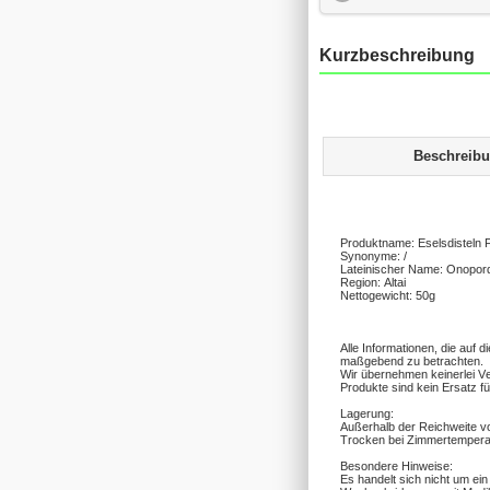
Kurzbeschreibung
Beschreib
Produktname: Eselsdisteln 
Synonyme: /
Lateinischer Name: Onopo
Region: Altai
Nettogewicht: 50g
Alle Informationen, die auf
maßgebend zu betrachten.
Wir übernehmen keinerlei V
Produkte sind kein Ersatz fü
Lagerung:
Außerhalb der Reichweite v
Trocken bei Zimmertemperat
Besondere Hinweise:
Es handelt sich nicht um ei