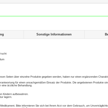
ung
Sonstige Informationen
B
Frucht
rdum
 diesen Seiten über einzelne Produkte gegeben werden, haben nur einen ergänzenden Charakte
erantwortung für einen unsachgemäßen Einsatz der Produkte. Die angebotenen Produkte sin
r eine ärztliche Behandlung.
on Kindern aufbewahren.
ur lagern.
n Medikament. Bitte informieren Sie sich bei Ihrem Arzt vor dem Gebrauch, um Unverträglichk