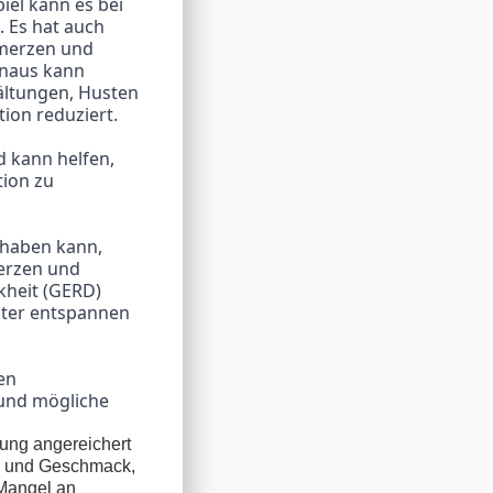
Es hat auch 
merzen und 
naus kann 
ltungen, Husten 
ion reduziert.
ion zu 
rzen und 
heit (GERD) 
ter entspannen 
und mögliche 
g angereichert
ma und Geschmack,
 Mangel an