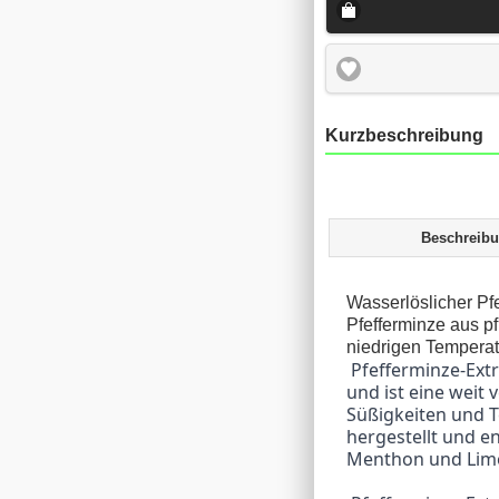
Kurzbeschreibung
Beschreib
Wasserlöslicher Pf
Pfefferminze aus p
niedrigen Temperat
 Pfefferminze-Extrakt wird aus den Blättern der Pfefferminze (Mentha x piperita) gewonnen 
und ist eine weit 
Süßigkeiten und T
hergestellt und en
Menthon und Lim