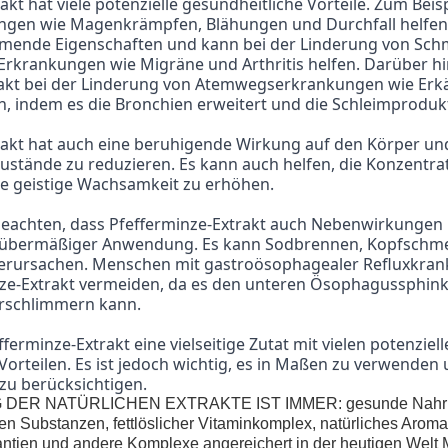
gen wie Magenkrämpfen, Blähungen und Durchfall helfen. 
nde Eigenschaften und kann bei der Linderung von Sch
rkrankungen wie Migräne und Arthritis helfen. Darüber hi
rakt bei der Linderung von Atemwegserkrankungen wie Erkä
, indem es die Bronchien erweitert und die Schleimprodukt
ustände zu reduzieren. Es kann auch helfen, die Konzentrat
ie geistige Wachsamkeit zu erhöhen.
 übermäßiger Anwendung. Es kann Sodbrennen, Kopfschme
erursachen. Menschen mit gastroösophagealer Refluxkrank
nze-Extrakt vermeiden, da es den unteren Ösophagussphink
erschlimmern kann.
Vorteilen. Es ist jedoch wichtig, es in Maßen zu verwenden 
u berücksichtigen.
ER NATÜRLICHEN EXTRAKTE IST IMMER: gesunde Nahrun
iven Substanzen, fettlöslicher Vitaminkomplex, natürliches Aro
dantien und andere Komplexe angereichert in der heutigen Welt