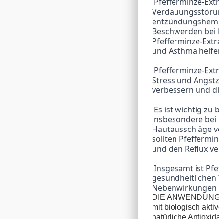
 Pfefferminze-Extrakt hat viele potenzielle gesundheitliche Vorteile. Zum Beispiel kann es bei 
Verdauungsstörun
entzündungshemme
Beschwerden bei E
Pfefferminze-Ext
und Asthma helfen
 Pfefferminze-Extrakt hat auch eine beruhigende Wirkung auf den Körper und kann helfen, 
Stress und Angstz
verbessern und d
 Es ist wichtig zu beachten, dass Pfefferminze-Extrakt auch Nebenwirkungen haben kann, 
insbesondere bei
Hautausschläge v
sollten Pfeffermi
und den Reflux v
 Insgesamt ist Pfefferminze-Extrakt eine vielseitige Zutat mit vielen potenziellen 
gesundheitlichen 
Nebenwirkungen z
DIE ANWENDUNG D
mit biologisch akt
natürliche Antioxi